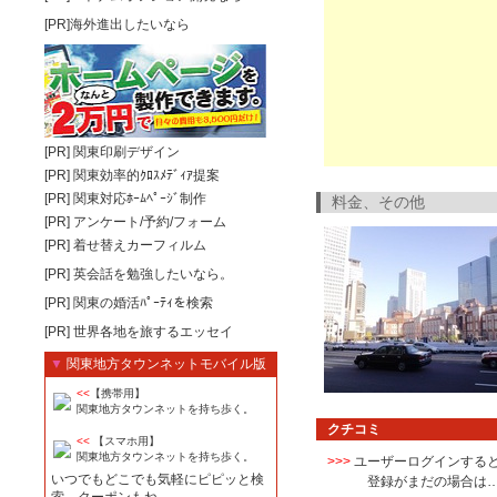
[PR]海外進出したいなら
[PR]
関東印刷デザイン
[PR]
関東効率的ｸﾛｽﾒﾃﾞｨｱ提案
[PR]
関東対応ﾎｰﾑﾍﾟｰｼﾞ制作
料金、その他
[PR]
アンケート/予約/フォーム
[PR]
着せ替えカーフィルム
[PR]
英会話を勉強したいなら。
[PR]
関東の婚活ﾊﾟｰﾃｨを検索
[PR]
世界各地を旅するエッセイ
▼
関東地方タウンネットモバイル版
<<
【携帯用】
関東地方タウンネットを持ち歩く。
クチコミ
<<
【スマホ用】
関東地方タウンネットを持ち歩く。
>>>
ユーザーログイン
する
いつでもどこでも気軽にピピッと検
登録がまだの場合は…