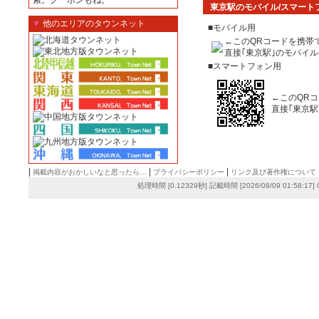
索。クーポンもね。
東京駅のモバイル/スマート
▼
他のエリアのタウンネット
■モバイル用
←このQRコードを携帯
直接｢東京駅｣のモバイ
■スマートフォン用
←このQR
直接｢東京
|
|
|
掲載内容がおかしいなと思ったら…
プライバシーポリシー
リンク及び著作権について
処理時間 [0.12329秒] 記載時間 [2026/08/09 01:58:17]