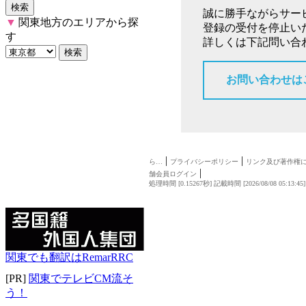
誠に勝手ながらサー
▼
関東地方のエリアから探
登録の受付を停止い
す
詳しくは下記問い合
お問い合わせは
|
|
ら…
プライバシーポリシー
リンク及び著作権
|
舗会員ログイン
処理時間 [0.15267秒] 記載時間 [2026/08/08 05:13:45
関東でも翻訳はRemarRRC
[PR]
関東でテレビCM流そ
う！