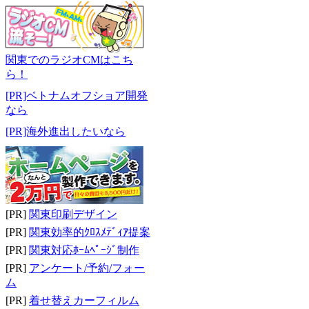
関東でのラジオCMはこち
ら！
[PR]ベトナムオフショア開発
なら
[PR]海外進出したいなら
[PR]
関東印刷デザイン
[PR]
関東効率的ｸﾛｽﾒﾃﾞｨｱ提案
[PR]
関東対応ﾎｰﾑﾍﾟｰｼﾞ制作
[PR]
アンケート/予約/フォー
ム
[PR]
着せ替えカーフィルム