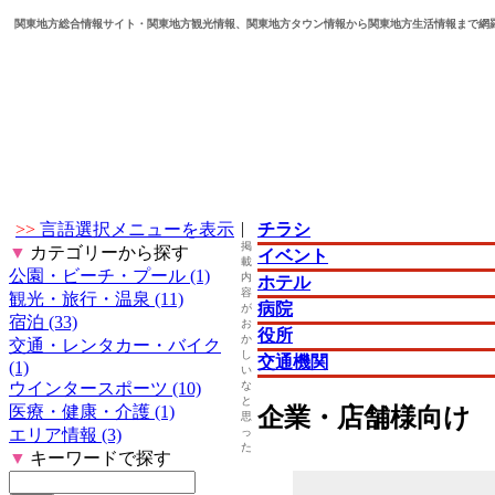
関東地方総合情報サイト・関東地方観光情報、関東地方タウン情報から関東地方生活情報まで網
|
>>
言語選択メニューを表示
チラシ
掲
▼
カテゴリーから探す
イベント
載
公園・ビーチ・プール (1)
内
ホテル
容
観光・旅行・温泉 (11)
病院
が
宿泊 (33)
お
役所
か
交通・レンタカー・バイク
し
交通機関
(1)
い
ウインタースポーツ (10)
な
と
医療・健康・介護 (1)
企業・店舗様向け
思
エリア情報 (3)
っ
た
▼
キーワードで探す