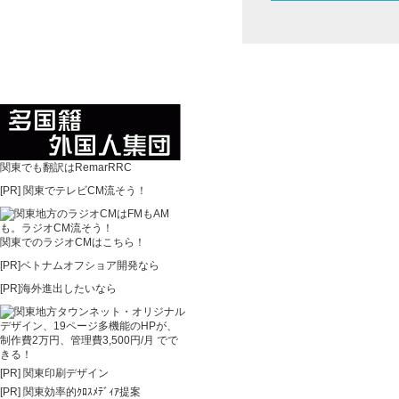
関東でも翻訳はRemarRRC
[PR]
関東でテレビCM流そう！
関東でのラジオCMはこちら！
[PR]ベトナムオフショア開発なら
[PR]海外進出したいなら
[PR]
関東印刷デザイン
[PR]
関東効率的ｸﾛｽﾒﾃﾞｨｱ提案