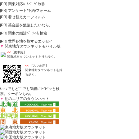
[PR]
関東対応ﾎｰﾑﾍﾟｰｼﾞ制作
[PR]
アンケート/予約/フォーム
[PR]
着せ替えカーフィルム
[PR]
英会話を勉強したいなら。
[PR]
関東の婚活ﾊﾟｰﾃｨを検索
[PR]
世界各地を旅するエッセイ
▼
関東地方タウンネットモバイル版
<<
【携帯用】
関東地方タウンネットを持ち歩く。
<<
【スマホ用】
関東地方タウンネットを持
ち歩く。
いつでもどこでも気軽にピピッと検
索。クーポンもね。
▼
他のエリアのタウンネット