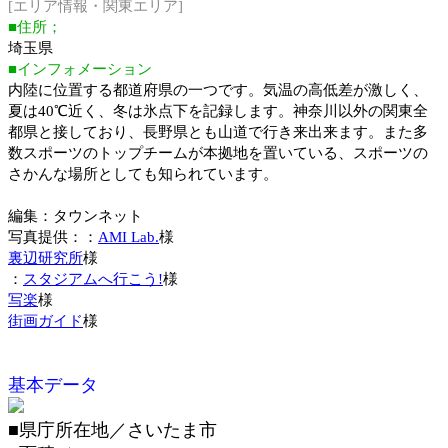
[エリア情報・関東エリア]
■住所；
埼玉県
■インフォメーション
内陸に位置する都道府県の一つです。気温の高低差が激しく、
夏は40℃近く、冬は氷点下を記録します。神奈川以外の関東全
都県と接しており、長野県とも山道で行き来出来ます。また多
数スポーツのトップチームが本拠地を置いている、スポーツの
さかんな場所としても知られています。
編集：タウンネット
写真提供：：
AMI Lab.
様
裏辺研究所
様
：
スタジアムへ行こう!
様
写楽
様
街画ガイド
様
基本データ
■県庁所在地／さいたま市