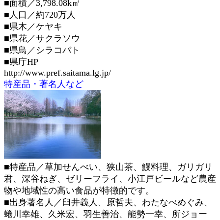
■面積／3,798.08k㎡
■人口／約720万人
■県木／ケヤキ
■県花／サクラソウ
■県鳥／シラコバト
■県庁HP
http://www.pref.saitama.lg.jp/
特産品・著名人など
■特産品／草加せんべい、狭山茶、鰻料理、ガリガリ
君、深谷ねぎ、ゼリーフライ、小江戸ビールなど農産
物や地域性の高い食品が特徴的です。
■出身著名人／臼井義人、原哲夫、わたなべめぐみ、
蜷川幸雄、久米宏、羽生善治、能勢一幸、所ジョー