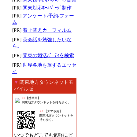
[PR]
関東対応ﾎｰﾑﾍﾟｰｼﾞ制作
[PR]
アンケート/予約/フォー
ム
[PR]
着せ替えカーフィルム
[PR]
英会話を勉強したいな
ら。
[PR]
関東の婚活ﾊﾟｰﾃｨを検索
[PR]
世界各地を旅するエッセ
イ
▼
関東地方タウンネットモ
バイル版
<<
【携帯用】
関東地方タウンネットを持ち歩く。
<<
【スマホ用】
関東地方タウンネットを
持ち歩く。
いつでもどこでも気軽にピ