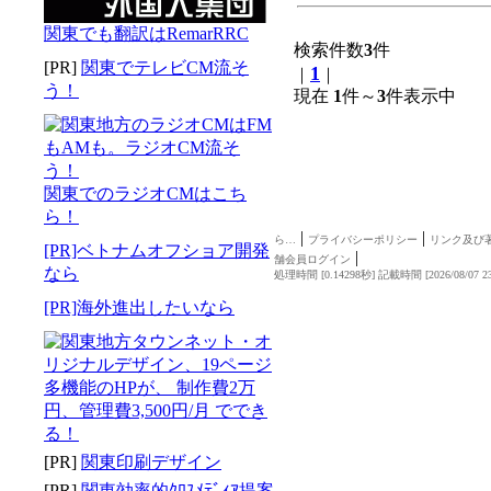
関東でも翻訳はRemarRRC
検索件数
3
件
[PR]
関東でテレビCM流そ
1
｜
｜
う！
現在
1
件～
3
件表示中
関東でのラジオCMはこち
ら！
|
|
ら…
プライバシーポリシー
リンク及び
[PR]ベトナムオフショア開発
|
舗会員ログイン
なら
処理時間 [0.14298秒] 記載時間 [2026/08/07 23
[PR]海外進出したいなら
[PR]
関東印刷デザイン
[PR]
関東効率的ｸﾛｽﾒﾃﾞｨｱ提案