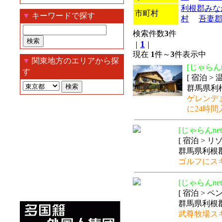
利根郡みな
市町村
▼
キーワードで探す
村
吾妻
検索件数
3
件
1
｜
｜
現在
1
件～
3
件表示中
▼
関東地方のエリアから探
[じゃらんn
す
[ 宿泊 >
群馬県利根
ゲレンデ
に24時
[じゃらんnet
[ 宿泊 > 
群馬県利根郡
ゴルフにス
[じゃらんnet
[ 宿泊 > 
群馬県利根郡
武尊牧場ス