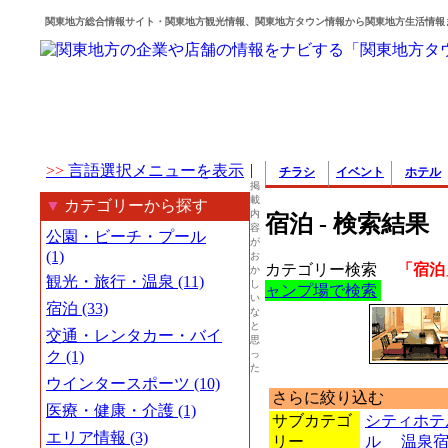
関東地方総合情報サイト・関東地方観光情報、関東地方タウン情報から関東地方生活情報
|
>>
言語選択メニューを表示
チラシ
イベント
ホテル
掲
載
▼
カテゴリーから探す
内
宿泊 - 検索結果
容
公園・ビーチ・プール
が
(1)
お
カテゴリー検索
「宿泊
か
観光・旅行・温泉 (11)
し
ャンプ場で検索
い
宿泊 (33)
な
と
交通・レンタカー・バイ
思
ク (1)
っ
た
ウインタースポーツ (10)
さらに絞り込む
医療・健康・介護 (1)
サブカテゴ
シティホテ
エリア情報 (3)
リー
ル
温泉