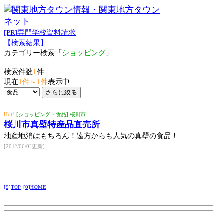
[PR]専門学校資料請求
【検索結果】
カテゴリー検索「
ショッピング
」
検索件数
1
件
現在
1件～1件
表示中
Hot!
[ショッピング・食品] 桜川市
桜川市真壁特産品直売所
地産地消はもちろん！遠方からも人気の真壁の食品！
[2012/06/02更新]
[9]TOP
[0]HOME