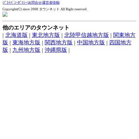
|
ﾌﾟﾗｲﾊﾞｼｰﾎﾟﾘｼｰ
|
お問合せ
|
運営者情報
|
Copyright(C) since 2008 タウンネット All Right reserved.
他のエリアのタウンネット
|
北海道版
|
東北地方版
|
北陸甲信越地方版
|
関東地方
版
|
東海地方版
|
関西地方版
|
中国地方版
|
四国地方
版
|
九州地方版
|
沖縄県版
|